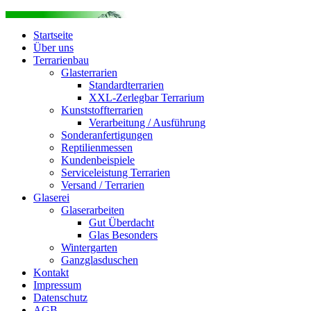
Startseite
Über uns
Terrarienbau
Glasterrarien
Standardterrarien
XXL-Zerlegbar Terrarium
Kunststoffterrarien
Verarbeitung / Ausführung
Sonderanfertigungen
Reptilienmessen
Kundenbeispiele
Serviceleistung Terrarien
Versand / Terrarien
Glaserei
Glaserarbeiten
Gut Überdacht
Glas Besonders
Wintergarten
Ganzglasduschen
Kontakt
Impressum
Datenschutz
AGB