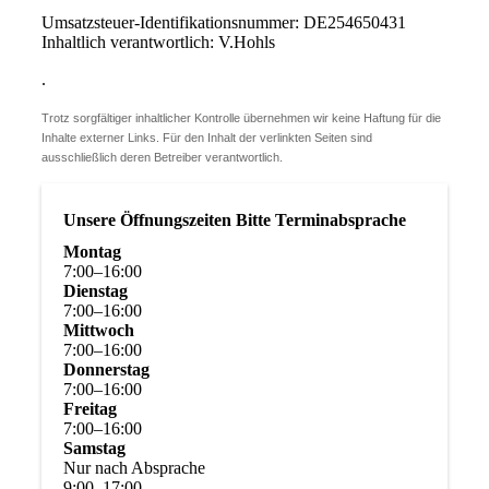
Umsatzsteuer-Identifikationsnummer: DE254650431
Inhaltlich verantwortlich: V.Hohls
.
Trotz sorgfältiger inhaltlicher Kontrolle übernehmen wir keine Haftung für die
Inhalte externer Links. Für den Inhalt der verlinkten Seiten sind
ausschließlich deren Betreiber verantwortlich.
Unsere Öffnungszeiten Bitte Terminabsprache
Montag
7
:
00
–
16
:
00
Dienstag
7
:
00
–
16
:
00
Mittwoch
7
:
00
–
16
:
00
Donnerstag
7
:
00
–
16
:
00
Freitag
7
:
00
–
16
:
00
Samstag
Nur nach Absprache
9
:
00
–
17
:
00